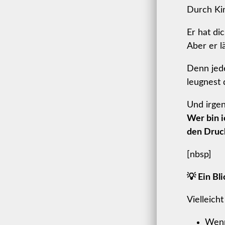
Durch Ki
Er hat di
Aber er l
Denn jed
leugnest 
Und irgen
Wer bin 
den Druc
[nbsp]
💡 Ein Bl
Vielleicht
Wenn