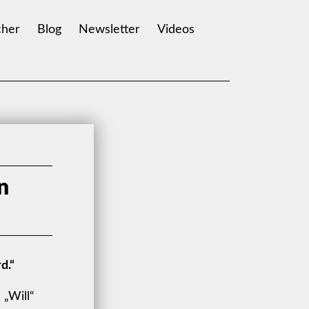
her
Blog
Newsletter
Videos
n
d.“
 „Will“