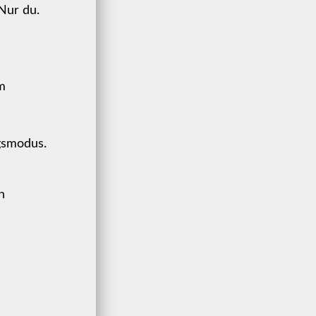
Nur du.
m
gsmodus.
n