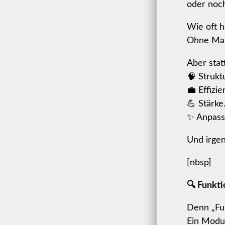
oder noch
Wie oft h
Ohne Mas
Aber stat
🧠 Struktu
💼 Effizie
💪 Stärke
✨ Anpassu
Und irge
[nbsp]
🔍 Funkti
Denn „Fun
Ein Modus