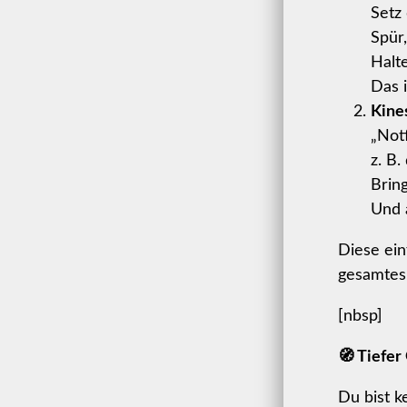
Setz
Spür
Halt
Das 
Kine
„Notf
z. B.
Brin
Und 
Diese ei
gesamtes
[nbsp]
🧭 Tiefe
Du bist k