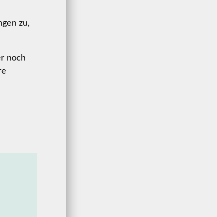
ngen zu,
r noch
re