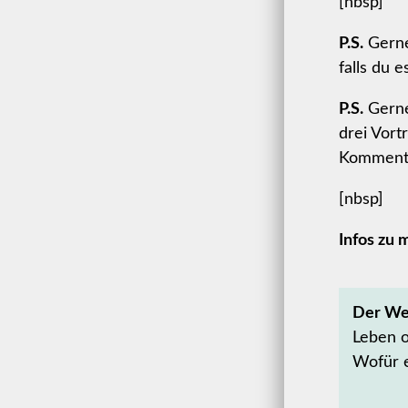
[nbsp]
P.S.
Gerne 
falls du 
P.S.
Gerne
drei Vort
Komment
[nbsp]
Infos zu
Der Weg
Leben 
Wofür e