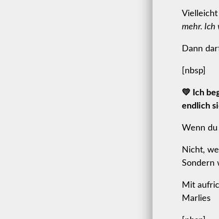
Vielleich
mehr. Ich 
Dann darf
[nbsp]
💛 Ich be
endlich si
Wenn du 
Nicht, we
Sondern w
Mit aufri
Marlies