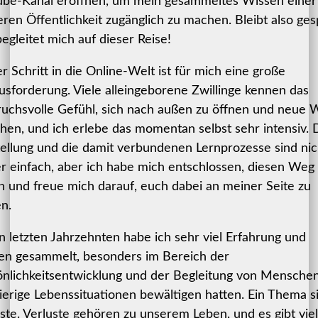
ube-Kanal eröffnen, um mein gesammeltes Wissen einer
eren Öffentlichkeit zugänglich zu machen. Bleibt also ge
egleitet mich auf dieser Reise!
r Schritt in die Online-Welt ist für mich eine große
sforderung. Viele alleingeborene Zwillinge kennen das
ruchsvolle Gefühl, sich nach außen zu öffnen und neue
hen, und ich erlebe das momentan selbst sehr intensiv. 
ellung und die damit verbundenen Lernprozesse sind nic
 einfach, aber ich habe mich entschlossen, diesen Weg
 und freue mich darauf, euch dabei an meiner Seite zu
n.
n letzten Jahrzehnten habe ich sehr viel Erfahrung und
en gesammelt, besonders im Bereich der
nlichkeitsentwicklung und der Begleitung von Menschen
erige Lebenssituationen bewältigen hatten. Ein Thema s
ste. Verluste gehören zu unserem Leben, und es gibt vie