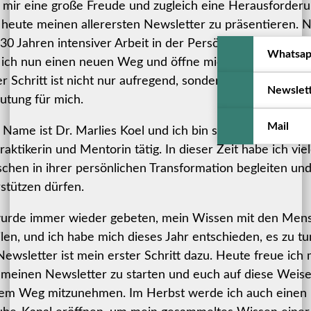
t mir eine große Freude und zugleich eine Herausforderu
heute meinen allerersten Newsletter zu präsentieren. 
30 Jahren intensiver Arbeit in der Persönlichkeitsentwic
Whatsa
ich nun einen neuen Weg und öffne mich der Öffentlichk
r Schritt ist nicht nur aufregend, sondern auch von groß
Newslet
utung für mich.
Mail
Name ist Dr. Marlies Koel und ich bin seit 30 Jahren als
raktikerin und Mentorin tätig. In dieser Zeit habe ich vie
hen in ihrer persönlichen Transformation begleiten un
stützen dürfen.
wurde immer wieder gebeten, mein Wissen mit den Men
ilen, und ich habe mich dieses Jahr entschieden, es zu tu
ewsletter ist mein erster Schritt dazu. Heute freue ich 
 meinen Newsletter zu starten und euch auf diese Weise
em Weg mitzunehmen. Im Herbst werde ich auch einen