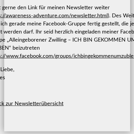
t gerne den Link für meinen Newsletter weiter
s://awareness-adventure.com/newsletter.html
). Des Wei
ich gerade meine Facebook-Gruppe fertig gestellt, die je
lt werden darf. Ihr seid herzlich eingeladen meiner Face
pe „Alleingeborener Zwilling – ICH BIN GEKOMMEN U
BEN“ beizutreten
s://www.facebook.com/groups/ichbingekommenumzuble
 Liebe,
ies
ck zur Newsletterübersicht